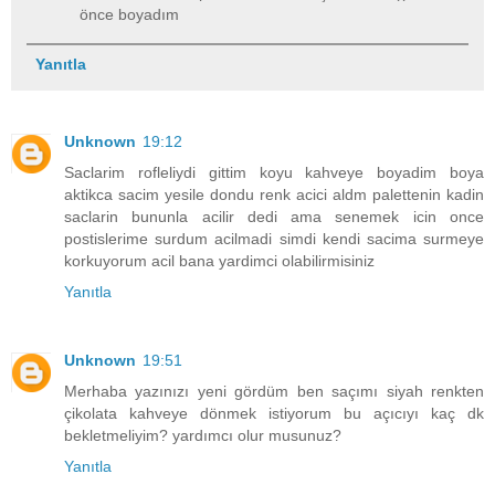
önce boyadım
Yanıtla
Unknown
19:12
Saclarim rofleliydi gittim koyu kahveye boyadim boya
aktikca sacim yesile dondu renk acici aldm palettenin kadin
saclarin bununla acilir dedi ama senemek icin once
postislerime surdum acilmadi simdi kendi sacima surmeye
korkuyorum acil bana yardimci olabilirmisiniz
Yanıtla
Unknown
19:51
Merhaba yazınızı yeni gördüm ben saçımı siyah renkten
çikolata kahveye dönmek istiyorum bu açıcıyı kaç dk
bekletmeliyim? yardımcı olur musunuz?
Yanıtla