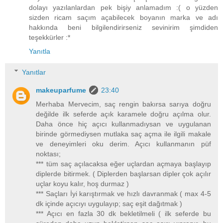
dolayı yazılanlardan pek bişiy anlamadım :( o yüzden
sizden ricam saçım açabilecek boyanın marka ve adı
hakkında beni bilgilendirirseniz sevinirim şimdiden
teşekkürler :*
Yanıtla
Yanıtlar
makeuparfume
23:40
Merhaba Mervecim, saç rengin bakırsa sarıya doğru
değilde ilk seferde açık karamele doğru açılma olur.
Daha önce hiç açıcı kullanmadıysan ve uygulanan
birinde görmediysen mutlaka saç açma ile ilgili makale
ve deneyimleri oku derim. Açıcı kullanmanın püf
noktası;
*** tüm saç açılacaksa eğer uçlardan açmaya başlayıp
diplerde bitirmek. ( Diplerden başlarsan dipler çok açılır
uçlar koyu kalır, hoş durmaz )
*** Saçları İyi karıştırmak ve hızlı davranmak ( max 4-5
dk içinde açıcıyı uygulayıp; saç eşit dağıtmak )
*** Açıcı en fazla 30 dk bekletilmeli ( ilk seferde bu