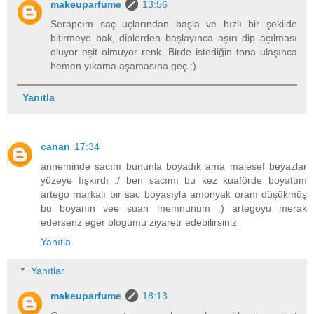
makeuparfume
13:56
Serapcım saç uçlarından başla ve hızlı bir şekilde
bitirmeye bak, diplerden başlayınca aşırı dip açılması
oluyor eşit olmuyor renk. Birde istediğin tona ulaşınca
hemen yıkama aşamasına geç :)
Yanıtla
canan
17:34
anneminde sacını bununla boyadık ama malesef beyazlar
yüzeye fışkırdı :/ ben sacımı bu kez kuaförde boyattım
artego markalı bir sac boyasıyla amonyak oranı düşükmüş
bu boyanın vee suan memnunum :) artegoyu merak
edersenz eger blogumu ziyaretr edebilirsiniz
Yanıtla
Yanıtlar
makeuparfume
18:13