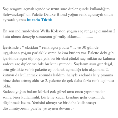
Saç rengimi açmak içinde ve uzun süre dipler içinde kullandığım
Schwarzkopf 'un Palette Deluxe Blond yoğun renk açıcısı
ydı onun
burada Tıktık
ayrıntılı yazısı
En son indirimdeyken Wella Koleston yoğun saç rengi açıcısından 2
kutu alınca deneyip sonucunu görmüş oldum...............
İçerisinde ; * oksidan * renk açıcı pudra * 1. ve 30 gün de
uygulanan yoğun parlaklık veren bakım kürleri var. Palette deki gibi
içerisinde açıcı tüp boya yok bu bir eksi çünkü saç miktar az kalınca
sadece saç diplerime bile bir kutu yetmedi. Saçlarım aşırı gür değil,
orta gürlükte ve bir pakette eşit olarak açmadığı için akşamına 2.
kutuyu da kullanmak zorunda kaldım, haliyle saçlarda ki yıpranma
biraz daha artmış oldu ve 2. pakette de çok daha fazla renk açılması
oldu.
Sadece yoğun bakım kürleri çok güzel ama onca yıpranmadan
sonra birer kullanımlık kürle ne kadar kendine gelir orasını da
düşünmek lazım. Yenisini almayı ve bir daha kullanmayı
düşünmüyorum, palette 'ye aynen devam :)