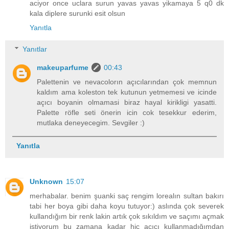
aciyor once uclara surun yavas yavas yikamaya 5 q0 dk
kala diplere surunki esit olsun
Yanıtla
Yanıtlar
makeuparfume
00:43
Palettenin ve nevacolorın açıcılarından çok memnun
kaldım ama koleston tek kutunun yetmemesi ve icinde
açıcı boyanin olmamasi biraz hayal kirikligi yasatti.
Palette röfle seti önerin icin cok tesekkur ederim,
mutlaka deneyecegim. Sevgiler :)
Yanıtla
Unknown
15:07
merhabalar. benim şuanki saç rengim lorealın sultan bakırı
tabi her boya gibi daha koyu tutuyor:) aslında çok severek
kullandığım bir renk lakin artık çok sıkıldım ve saçımı açmak
istiyorum bu zamana kadar hiç açıcı kullanmadığımdan