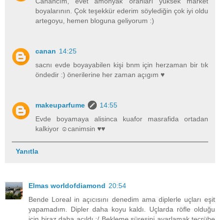
Canancım, evet amonyak oranları yüksek market
boyalarının. Çok teşekkür ederim söylediğin çok iyi oldu
artegoyu, hemen bloguna geliyorum :)
canan
14:25
sacnı evde boyayabilen kişi bnm için herzaman bir tık
öndedir :) önerilerine her zaman açıgım ♥
makeuparfume
14:55
Evde boyamaya alisinca kuafor masrafida ortadan
kalkiyor ☺canimsin ♥♥
Yanıtla
Elmas worldofdiamond
20:54
Bende Loreal in açıcısını denedim ama diplerle uçları eşit
yapamadım. Dipler daha koyu kaldı. Uçlarda röfle olduğu
için biraz daha açıldı :/ Bekleme süresini ayarlamak tecrübe