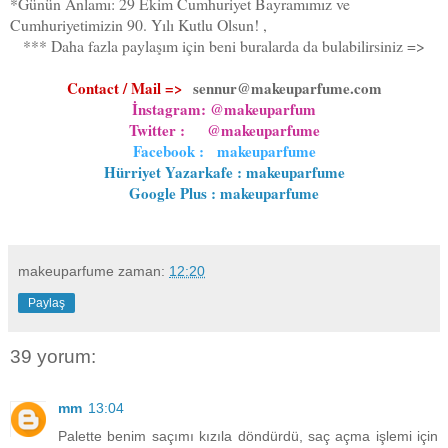
*Günün Anlamı: 29 Ekim Cumhuriyet Bayramımız ve
Cumhuriyetimizin 90. Yılı Kutlu Olsun! ,
*** Daha fazla paylaşım için beni buralarda da bulabilirsiniz =>
Contact / Mail =>
sennur@makeuparfume.com
İnstagram: @makeuparfum
Twitter : @makeuparfume
Facebook : makeuparfume
Hürriyet Yazarkafe : makeuparfume
Google Plus : makeuparfume
makeuparfume
zaman:
12:20
Paylaş
39 yorum:
mm
13:04
Palette benim saçımı kızıla döndürdü, saç açma işlemi için