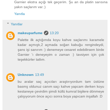
Garnier ekstra açığı tek geçerim. Şu an da platin sarısına
yakın saçlarım var.:)
Yanıtla
Yanıtlar
makeuparfume
13:20
Palette ilk açtığımda koyu kahve saçlarımı karamele
kadar açmıştı,2 açmada soğan kabuğu rengindeydi,
şans işi sanırım :) denemeye cesaret edebilirsem birde
Garnier 'ı deneyeyim o zaman :) tavsiyen için çok
teşekkürler tatlım.
Unknown
13:49
bu aralar saç açıcıları araştırıyordum tam üstüne
basmş oldunuz canım saçı kahve yapcam derken koyu
kestaneye çevirdim şimdi küllü kumral bişilere dönmeye
çalışıyorum önce açıcı sonra boya yapıcam inşallah :D