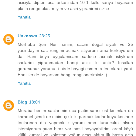
aciciyla dipten uca arkasindan 10-1 kullu sariya boyasam
platin renge ulasirmiyim ve asiri yipranirmi sizce
Yanıtla
Unknown
23:25
Merhaba Şen Nur hanim, sacim dogal siyah ve 25
yasindayim sac rengimi acmak istiyorum ama korkuyorum
da. Hani boya uygulamicam sadece acmak istiykrum
saclarim yipranmadan hangi acici ile acilir? Insallah
gorursunuz yorumu :/ birde bayagi esmerim ten olarak yani.
Hani ileride boyarsam hangi rengi onerirsiniz :)
Yanıtla
Blog
18:04
Meraba benim saclarimin ucu platin sarısı ust kısımları da
karamel şimdi de dibim çıktı iki parmak kadar koyu kestane
tonlarında dip yapmak istiyorum ama turunculuk olsun
istemiyorum şuan biraz var nasıl boyayabilirim loreal köyü
küllü kumral ve koleston yoğun açıcı aldım ilk başta acip