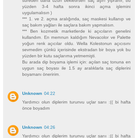
süreden daha uzun bekletirsen saç aşırı yıpranır, bu
yüzden 3-4 hafta sonra ikinci açma işlemini
uygulamalısın )
*** 1. ve 2. açma aralığında, saç maskesi kullanıp ve
saç bakım yağları ile saçlara bakım yapmalısın.
*** Ben kozmetik marketlerde ki açıcıların genelini
kullandım. En memnun kaldığım Nevacolor ve Palette
yoğun renk açıcılar oldu. Wella Kolestonun açıcısını
sevmedim çünkü içerisinde ekstradan bir boya yok bu
yüzden bir kutu saçlarıma yetmemişti.
Bu arada dip boyama işlemi için: açılan saç tonuna en
uygun saç boyası ile 1.5 ay aralıklarla saç diplerini
boyamanı öneririm.
Unknown
04:22
Yardımcı olun diplerim turunvu uçlar sarıı :(( bi hafta
önce boyadım
Unknown
04:26
Yardımcı olun diplerim turunvu uçlar sarıı :(( bi hafta