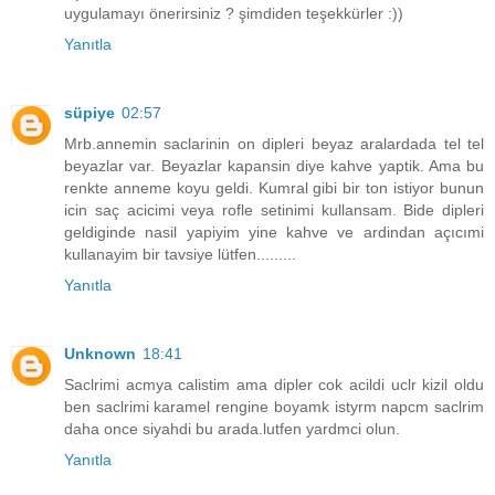
uygulamayı önerirsiniz ? şimdiden teşekkürler :))
Yanıtla
süpiye
02:57
Mrb.annemin saclarinin on dipleri beyaz aralardada tel tel
beyazlar var. Beyazlar kapansin diye kahve yaptik. Ama bu
renkte anneme koyu geldi. Kumral gibi bir ton istiyor bunun
icin saç acicimi veya rofle setinimi kullansam. Bide dipleri
geldiginde nasil yapiyim yine kahve ve ardindan açıcımi
kullanayim bir tavsiye lütfen.........
Yanıtla
Unknown
18:41
Saclrimi acmya calistim ama dipler cok acildi uclr kizil oldu
ben saclrimi karamel rengine boyamk istyrm napcm saclrim
daha once siyahdi bu arada.lutfen yardmci olun.
Yanıtla