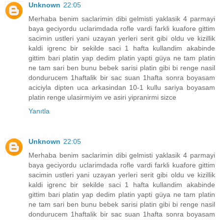
Unknown
22:05
Merhaba benim saclarimin dibi gelmisti yaklasik 4 parmayi
baya geciyordu uclarimdada rofle vardi farkli kuafore gittim
sacimin ustleri yani uzayan yerleri serit gibi oldu ve kizillik
kaldi igrenc bir sekilde saci 1 hafta kullandim akabinde
gittim bari platin yap dedim platin yapti güya ne tam platin
ne tam sari ben bunu bebek sarisi platin gibi bi renge nasil
dondurucem 1haftalik bir sac suan 1hafta sonra boyasam
aciciyla dipten uca arkasindan 10-1 kullu sariya boyasam
platin renge ulasirmiyim ve asiri yipranirmi sizce
Yanıtla
Unknown
22:05
Merhaba benim saclarimin dibi gelmisti yaklasik 4 parmayi
baya geciyordu uclarimdada rofle vardi farkli kuafore gittim
sacimin ustleri yani uzayan yerleri serit gibi oldu ve kizillik
kaldi igrenc bir sekilde saci 1 hafta kullandim akabinde
gittim bari platin yap dedim platin yapti güya ne tam platin
ne tam sari ben bunu bebek sarisi platin gibi bi renge nasil
dondurucem 1haftalik bir sac suan 1hafta sonra boyasam