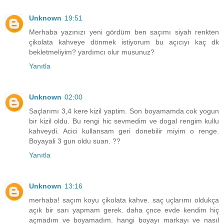
Unknown
19:51
Merhaba yazınızı yeni gördüm ben saçımı siyah renkten
çikolata kahveye dönmek istiyorum bu açıcıyı kaç dk
bekletmeliyim? yardımcı olur musunuz?
Yanıtla
Unknown
02:00
Saçlarımı 3,4 kere kizil yaptim. Son boyamamda cok yogun
bir kizil oldu. Bu rengi hic sevmedim ve dogal rengim kullu
kahveydi. Acici kullansam geri donebilir miyim o renge.
Boyayali 3 gun oldu suan. ??
Yanıtla
Unknown
13:16
merhaba! saçım koyu çikolata kahve. saç uçlarımı oldukça
açık bir sarı yapmam gerek. daha çnce evde kendim hiç
açmadım ve boyamadım. hangi boyayı markayı ve nasıl