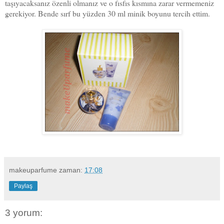
taşıyacaksanız özenli olmanız ve o fısfıs kısmına zarar vermemeniz
gerekiyor. Bende sırf bu yüzden 30 ml minik boyunu tercih ettim.
makeuparfume
zaman:
17:08
Paylaş
3 yorum: