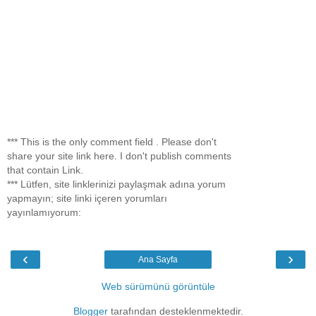
*** This is the only comment field . Please don't
share your site link here. I don't publish comments
that contain Link.
*** Lütfen, site linklerinizi paylaşmak adına yorum
yapmayın; site linki içeren yorumları
yayınlamıyorum:
‹
›
Ana Sayfa
Web sürümünü görüntüle
Blogger
tarafından desteklenmektedir.