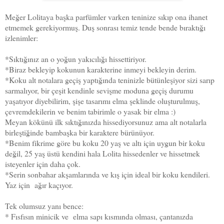
Meğer Lolitaya başka parfümler varken teninize sıkıp ona ihanet
etmemek gerekiyormuş. Duş sonrası temiz tende bende bıraktığı
izlenimler:
*Sıktığınız an o yoğun yakıcılığı hissettiriyor.
*Biraz bekleyip kokunun karakterine inmeyi bekleyin derim.
*Koku alt notalara geçiş yaptığında teninizle bütünleşiyor sizi sarıp
sarmalıyor, bir çeşit kendinle sevişme moduna geçiş durumu
yaşatıyor diyebilirim, şişe tasarımı elma şeklinde oluşturulmuş,
çevremdekilerin ve benim tabirimle o yasak bir elma :)
Meyan kökünü ilk sıktığınızda hissediyorsunuz ama alt notalarla
birleştiğinde bambaşka bir karaktere bürünüyor.
*Benim fikrime göre bu koku 20 yaş ve altı için uygun bir koku
değil, 25 yaş üstü kendini hala Lolita hissedenler ve hissetmek
isteyenler için daha çok.
*Serin sonbahar akşamlarında ve kış için ideal bir koku kendileri.
Yaz için ağır kaçıyor.
Tek olumsuz yanı bence:
* Fısfısın minicik ve elma sapı kısmında olması, çantanızda