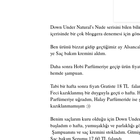
Down Under Natural's Nude serisini bilen bili
içerisinde bir çok bloggera denemesi için gön
Ben ürünü bizzat gidip geçtiğimiz ay Alsanc
ye Saç bakım kremini aldım.
Daha sonra Hobi Parfümeriye geçip ürün fiya
hemde şampuan.
Tabi bir hafta sonra fiyatı Gratiste 18 TL fal
Feci kazıklanmış bir duyguyla geçti o hafta. 
Parfümeriye uğradım, Halay Parfümeride ise ş
kazıklanmamışım :))
Benim saçlarım kuru olduğu için Down Under
başladım o hafta, yumuşaklığı ve parlaklığı g
Şampuanını ve saç kremini stokladım. Gitmi
Saç bakım Serumu 17.60 TL falandı.