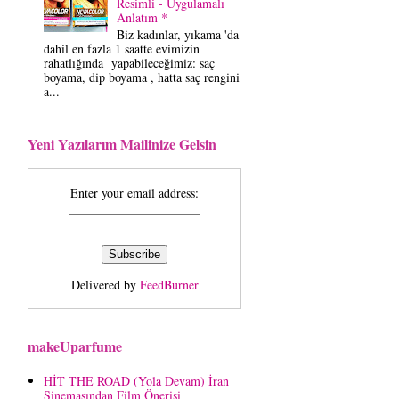
Resimli - Uygulamalı
Anlatım *
Biz kadınlar, yıkama 'da
dahil en fazla 1 saatte evimizin
rahatlığında yapabileceğimiz: saç
boyama, dip boyama , hatta saç rengini
a...
Yeni Yazılarım Mailinize Gelsin
Enter your email address:
Delivered by
FeedBurner
makeUparfume
HİT THE ROAD (Yola Devam) İran
Sinemasından Film Önerisi