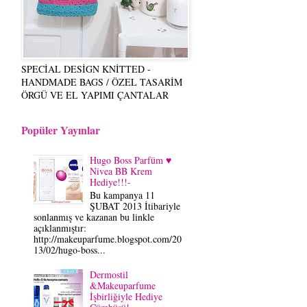
SPECİAL DESİGN KNİTTED -
HANDMADE BAGS / ÖZEL TASARİM
ÖRGÜ VE EL YAPIMI ÇANTALAR
Popüler Yayınlar
Hugo Boss Parfüm ♥
Nivea BB Krem
Hediye!!!-
Bu kampanya 11
ŞUBAT 2013 İtibariyle
sonlanmış ve kazanan bu linkle
açıklanmıştır:
http://makeuparfume.blogspot.com/20
13/02/hugo-boss...
Dermostil
&Makeuparfume
İşbirliğiyle Hediye