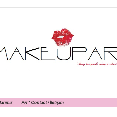
larımız
PR * Contact / İletişim