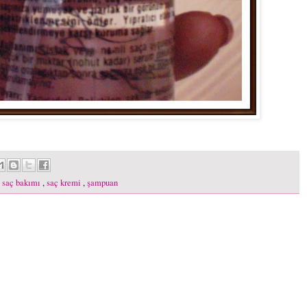
,
saç bakımı
,
saç kremi
,
şampuan