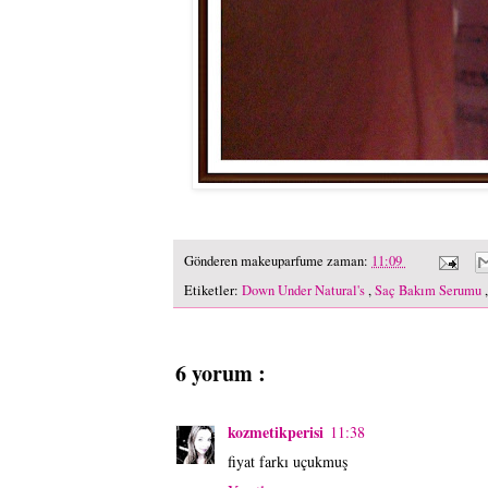
Gönderen
makeuparfume
zaman:
11:09
Etiketler:
Down Under Natural's
,
Saç Bakım Serumu
6 yorum :
kozmetikperisi
11:38
fiyat farkı uçukmuş