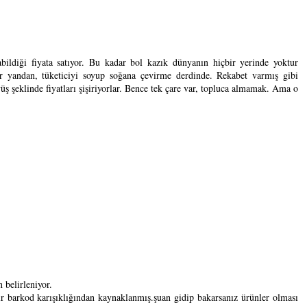
rabildiği fiyata satıyor. Bu kadar bol kazık dünyanın hiçbir yerinde yoktur
r yandan, tüketiciyi soyup soğana çevirme derdinde. Rekabet varmış gibi
vüş şeklinde fiyatları şişiriyorlar. Bence tek çare var, topluca almamak. Ama o
 belirleniyor.
ir barkod karışıklığından kaynaklanmış.şuan gidip bakarsanız ürünler olması