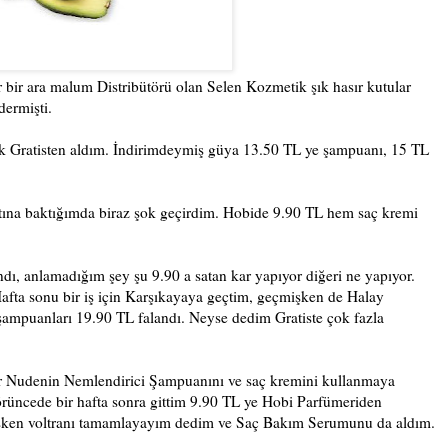
r bir ara malum Distribütörü olan Selen Kozmetik şık hasır kutular
dermişti.
ak Gratisten aldım. İndirimdeymiş güya 13.50 TL ye şampuanı, 15 TL
tına baktığımda biraz şok geçirdim. Hobide 9.90 TL hem saç kremi
andı, anlamadığım şey şu 9.90 a satan kar yapıyor diğeri ne yapıyor.
Hafta sonu bir iş için Karşıkayaya geçtim, geçmişken de Halay
ampuanları 19.90 TL falandı. Neyse dedim Gratiste çok fazla
 Nudenin Nemlendirici Şampuanını ve saç kremini kullanmaya
örüncede bir hafta sonra gittim 9.90 TL ye Hobi Parfümeriden
şken voltranı tamamlayayım dedim ve Saç Bakım Serumunu da aldım.