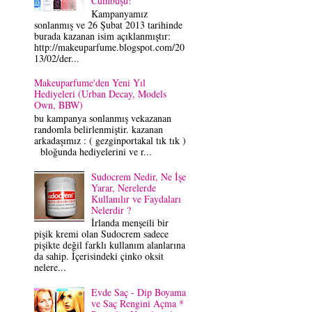
Cümbüşü!
Kampanyamız
sonlanmış ve 26 Şubat 2013 tarihinde
burada kazanan isim açıklanmıştır:
http://makeuparfume.blogspot.com/20
13/02/der...
Makeuparfume'den Yeni Yıl
Hediyeleri (Urban Decay, Models
Own, BBW)
bu kampanya sonlanmış vekazanan
randomla belirlenmiştir. kazanan
arkadaşımız : ( gezginportakal tık tık )
bloğunda hediyelerini ve r...
Sudocrem Nedir, Ne İşe
Yarar, Nerelerde
Kullanılır ve Faydaları
Nelerdir ?
İrlanda menşeili bir
pişik kremi olan Sudocrem sadece
pişikte değil farklı kullanım alanlarına
da sahip. İçerisindeki çinko oksit
nelere...
Evde Saç - Dip Boyama
ve Saç Rengini Açma *