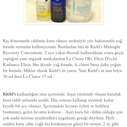
Kış döneminde cildimin kuru olması nedeniyle yüz bakımımda yağ
formlu serumlar kullanıyorum. Bunlardan biri de Kiehl's Midnight
Recovery Concentrate. 2 aya yakın düzenli kullandıktan sonra geçiş
yaptığım yine organik markalardan La Claree Oliv Elixir D'eclat
Radiance Elixir. Her ikiside yağ formlu, la claree biraz daha yoğun
bir formda. Miktar olarak Kiehl's in yarısı. Yani Kiehl's in tam boyu
30 ml iken La Claree 15 ml .
Kiehl's
kullandığım süre içerisinde, kışın yüzümde oluşan kuruluk
hissi ciddi anlamda azaldı. Duş sonrası kullanıp uyumak kadar
keyifli bir şey olamaz. İçerisindeki lavanta özleri ve hafiften
burnunuza gelen lavanta kokusu....Aşırı kuru bir cildim olduğu için
çok nadir üzerine nemlendirici uygulama gereği duydum. Hızlı
emilen kuru ciltte yağlı his bırakmayan güzel bir serum. 2 ay gibi