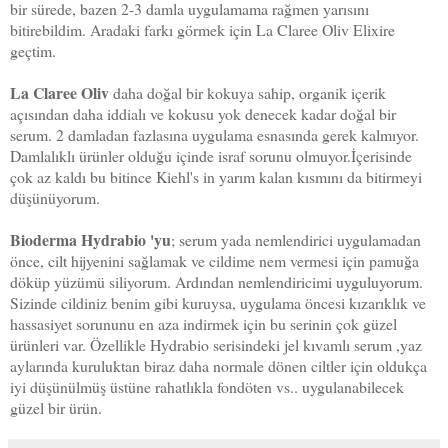
bir sürede, bazen 2-3 damla uygulamama rağmen yarısını
bitirebildim. Aradaki farkı görmek için La Claree Oliv Elixire
geçtim.
La Claree Oliv
daha doğal bir kokuya sahip, organik içerik
açısından daha iddialı ve kokusu yok denecek kadar doğal bir
serum. 2 damladan fazlasına uygulama esnasında gerek kalmıyor.
Damlalıklı ürünler olduğu içinde israf sorunu olmuyor.İçerisinde
çok az kaldı bu bitince Kiehl's in yarım kalan kısmını da bitirmeyi
düşünüyorum.
Bioderma Hydrabio 'yu
; serum yada nemlendirici uygulamadan
önce, cilt hijyenini sağlamak ve cildime nem vermesi için pamuğa
döküp yüzümü siliyorum. Ardından nemlendiricimi uyguluyorum.
Sizinde cildiniz benim gibi kuruysa, uygulama öncesi kızarıklık ve
hassasiyet sorununu en aza indirmek için bu serinin çok güzel
ürünleri var. Özellikle Hydrabio serisindeki jel kıvamlı serum ,yaz
aylarında kuruluktan biraz daha normale dönen ciltler için oldukça
iyi düşünülmüş üstüne rahatlıkla fondöten vs.. uygulanabilecek
güzel bir ürün.