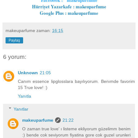
Hürriyet Yazarkafe : makeuparfume
Google Plus : makeuparfume
makeuparfume
zaman:
16:15
Paylaş
6 yorum:
Unknown
21:05
Canım essence lipglosslara bayılıyorum. Benımde favorim
15 True love! :)
Yanıtla
Yanıtlar
makeuparfume
21:22
O zaman true love' ı listeme ekliyorum güzelimm benim
:) bende cok seviyorum fiyatina gore cok guzel urunleri