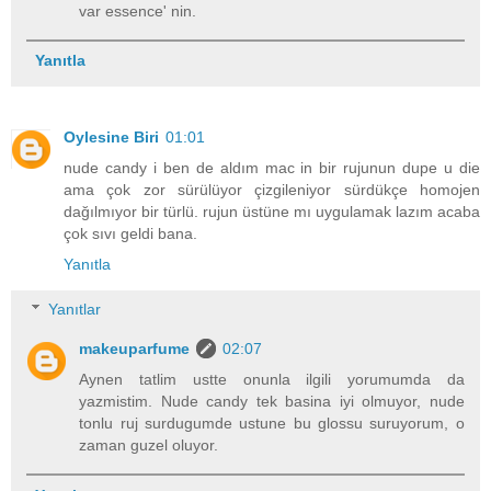
var essence' nin.
Yanıtla
Oylesine Biri
01:01
nude candy i ben de aldım mac in bir rujunun dupe u die
ama çok zor sürülüyor çizgileniyor sürdükçe homojen
dağılmıyor bir türlü. rujun üstüne mı uygulamak lazım acaba
çok sıvı geldi bana.
Yanıtla
Yanıtlar
makeuparfume
02:07
Aynen tatlim ustte onunla ilgili yorumumda da
yazmistim. Nude candy tek basina iyi olmuyor, nude
tonlu ruj surdugumde ustune bu glossu suruyorum, o
zaman guzel oluyor.