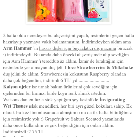
2 hafta oldu neredeyse bu alışverişimi yapalı, resimlerini geçen hafta
hazırlayıp yazmaya vakit bulamamıştım. İndirimdeyken aldım ama
Arm Hammer
'ın
hassas dişler için beyazlatıcı diş macunu
birazcık
:) indirimdeydi. Bu arada daha önceki alışverişimde alıp sevdiğim
için Arm Hammer 'ı tereddütsüz aldım. İzmir de bıraktığım için
I love Strawberrries & Milkshake
resimlerde yer almayan duş jeli:
duş jelini de aldım. Strawberriesin kokusunu Raspberry olandan
daha çok beğendim, indirimli 6 TL' ydi.........................
Kalyon ojeler
ise tırnak bakım ürünlerini çok sevdiğim için
ojelerinden bir kırmızı birde koyu renk almak istedim.
İnvigorating
Watsons dan en fazla stok yaptığım şey kesinlikle
Wet Tissues
ıslak mendilleri, her biri ayrı güzel kokulara sahip. Ek
olarak bu kez limonlusunuda almıştım o nu da ilk hafta bitirdiğimiz
için resimlerde yok :)
Grapefruit ve Sakura Scented
yazanlarıda
daha önce kullandım ve çok beğendiğim için onları aldım.
İndirimsizdi :2.75 TL