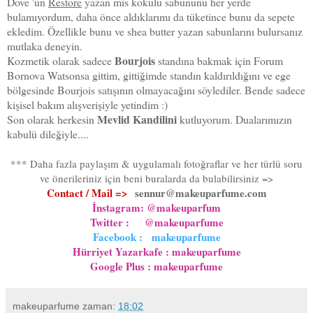
Dove 'un
Restore
yazan mis kokulu sabununu her yerde
bulamıyordum, daha önce aldıklarımı da tüketince bunu da sepete
ekledim. Özellikle bunu ve shea butter yazan sabunlarını bulursanız
mutlaka deneyin.
Bourjois
Kozmetik olarak sadece
standına bakmak için Forum
Bornova Watsonsa gittim, gittiğimde standın kaldırıldığını ve ege
bölgesinde Bourjois satışının olmayacağını söylediler. Bende sadece
kişisel bakım alışverişiyle yetindim :)
Mevlid Kandilini
Son olarak herkesin
kutluyorum. Dualarımızın
kabulü dileğiyle....
*** Daha fazla paylaşım & uygulamalı fotoğraflar ve her türlü soru
ve önerileriniz için beni buralarda da bulabilirsiniz =>
Contact / Mail =>
sennur@makeuparfume.com
İnstagram: @makeuparfum
Twitter : @makeuparfume
Facebook : makeuparfume
Hürriyet Yazarkafe : makeuparfume
Google Plus : makeuparfum
e
makeuparfume
zaman:
18:02