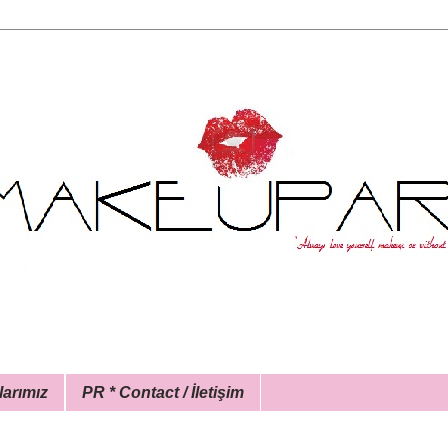
larımız
PR * Contact / İletişim