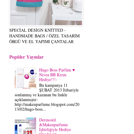
SPECİAL DESİGN KNİTTED -
HANDMADE BAGS / ÖZEL TASARİM
ÖRGÜ VE EL YAPIMI ÇANTALAR
Popüler Yayınlar
Hugo Boss Parfüm ♥
Nivea BB Krem
Hediye!!!-
Bu kampanya 11
ŞUBAT 2013 İtibariyle
sonlanmış ve kazanan bu linkle
açıklanmıştır:
http://makeuparfume.blogspot.com/20
13/02/hugo-boss...
Dermostil
&Makeuparfume
İşbirliğiyle Hediye