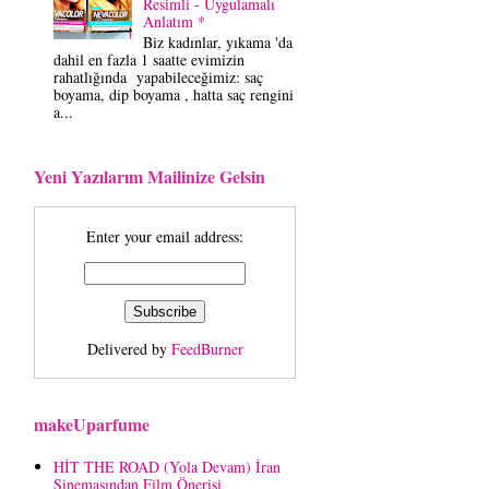
Resimli - Uygulamalı
Anlatım *
Biz kadınlar, yıkama 'da
dahil en fazla 1 saatte evimizin
rahatlığında yapabileceğimiz: saç
boyama, dip boyama , hatta saç rengini
a...
Yeni Yazılarım Mailinize Gelsin
Enter your email address:
Delivered by
FeedBurner
makeUparfume
HİT THE ROAD (Yola Devam) İran
Sinemasından Film Önerisi