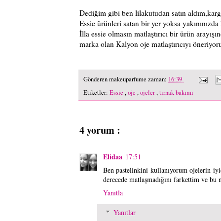
Dediğim gibi ben lilakutudan satın aldım,karg
Essie ürünleri satan bir yer yoksa yakınınızda 
İlla essie olmasın matlaştırıcı bir ürün arayı
marka olan Kalyon oje matlaştırıcıyı öneriyor
Gönderen
makeuparfume
zaman:
16:39
Etiketler:
Essie
,
oje
,
ojeler
,
tırnak bakımı
4 yorum :
Elidaa
17:51
Ben pastelinkini kullanıyorum ojelerin i
derecede matlaşmadığını farkettim ve bu n
Yanıtla
Yanıtlar