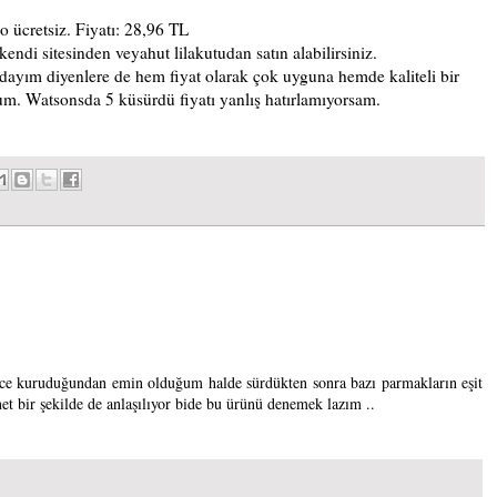
o ücretsiz. Fiyatı: 28,96 TL
kendi sitesinden veyahut lilakutudan satın alabilirsiniz.
şındayım diyenlere de hem fiyat olarak çok uyguna hemde kaliteli bir
um. Watsonsda 5 küsürdü fiyatı yanlış hatırlamıyorsam.
yice kuruduğundan emin olduğum halde sürdükten sonra bazı parmakların eşit
et bir şekilde de anlaşılıyor bide bu ürünü denemek lazım ..