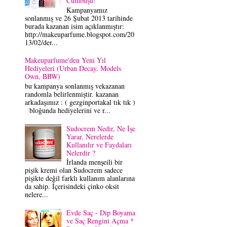
Cümbüşü!
Kampanyamız
sonlanmış ve 26 Şubat 2013 tarihinde
burada kazanan isim açıklanmıştır:
http://makeuparfume.blogspot.com/20
13/02/der...
Makeuparfume'den Yeni Yıl
Hediyeleri (Urban Decay, Models
Own, BBW)
bu kampanya sonlanmış vekazanan
randomla belirlenmiştir. kazanan
arkadaşımız : ( gezginportakal tık tık )
bloğunda hediyelerini ve r...
Sudocrem Nedir, Ne İşe
Yarar, Nerelerde
Kullanılır ve Faydaları
Nelerdir ?
İrlanda menşeili bir
pişik kremi olan Sudocrem sadece
pişikte değil farklı kullanım alanlarına
da sahip. İçerisindeki çinko oksit
nelere...
Evde Saç - Dip Boyama
ve Saç Rengini Açma *