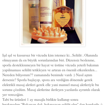
Işıl ışıl ve kusursuz bir vücudu kim istemez ki...Selülit ; Olanında
olmayanın da en büyük sorunlarından biri. Düzensiz beslenme,
sporla desteklenmeyen bir hayat ve üstüne vücuda yeterli bakımın
yapılmaması selüliti tetikleyen ve artıran en önemli etkenlerden...
Nereden biliyorum?? zamanında benimde vardı :) Nasıl aştım
derseniz? Sporla başlayıp, spora ara verdiğim dönemde gerek
elektrikli masaj aletleri gerek elle yani manuel masaj aletleriyle bu
sorunu çözdüm. Masaj aletlerine ilerleyen yazılarda ayrıntılı olarak
yer vereceğim.
Tabi bu ürünleri 1 ay masajla birlikte kullanıp sonra
bırakmadım.''Bakarsan dağ, bakmazsan selülit olur'' dan hareketle :)