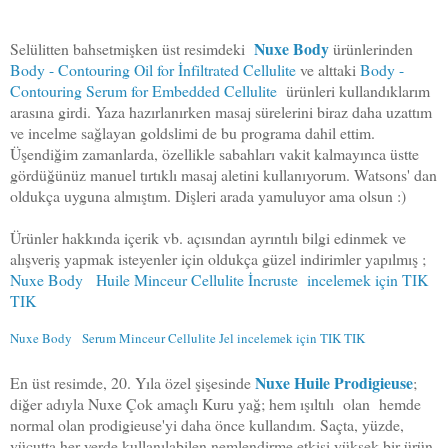
Nuxe Body
Selülitten bahsetmişken üst resimdeki
ürünlerinden
Body - Contouring Oil for İnfiltrated Cellulite
ve alttaki
Body -
Contouring Serum for Embedded Cellulite
ürünleri kullandıklarım
arasına girdi. Yaza hazırlanırken masaj sürelerini biraz daha uzattım
ve incelme sağlayan goldslimi de bu programa dahil ettim.
Üşendiğim zamanlarda, özellikle sabahları vakit kalmayınca üstte
gördüğünüz manuel tırtıklı masaj aletini kullanıyorum. Watsons' dan
oldukça uyguna almıştım. Dişleri arada yamuluyor ama olsun :)
Ürünler hakkında içerik vb. açısından ayrıntılı bilgi edinmek ve
alışveriş yapmak isteyenler için oldukça güzel indirimler yapılmış ;
Nuxe Body Huile Minceur Cellulite İncruste incelemek için TIK
TIK
Nuxe Body Serum Minceur Cellulite Jel incelemek için TIK TIK
Nuxe Huile Prodigieuse
En üst resimde, 20. Yıla özel şişesinde
;
diğer adıyla Nuxe Çok amaçlı Kuru yağ; hem ışıltılı olan hemde
normal olan prodigieuse'yi daha önce kullandım. Saçta, yüzde,
vücutta her yerde kullanılabilen nemlendirme etkisi yüksek bir ürün.