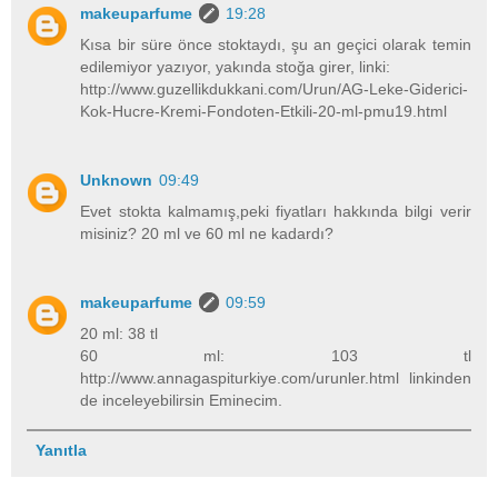
makeuparfume
19:28
Kısa bir süre önce stoktaydı, şu an geçici olarak temin
edilemiyor yazıyor, yakında stoğa girer, linki:
http://www.guzellikdukkani.com/Urun/AG-Leke-Giderici-
Kok-Hucre-Kremi-Fondoten-Etkili-20-ml-pmu19.html
Unknown
09:49
Evet stokta kalmamış,peki fiyatları hakkında bilgi verir
misiniz? 20 ml ve 60 ml ne kadardı?
makeuparfume
09:59
20 ml: 38 tl
60 ml: 103 tl
http://www.annagaspiturkiye.com/urunler.html linkinden
de inceleyebilirsin Eminecim.
Yanıtla