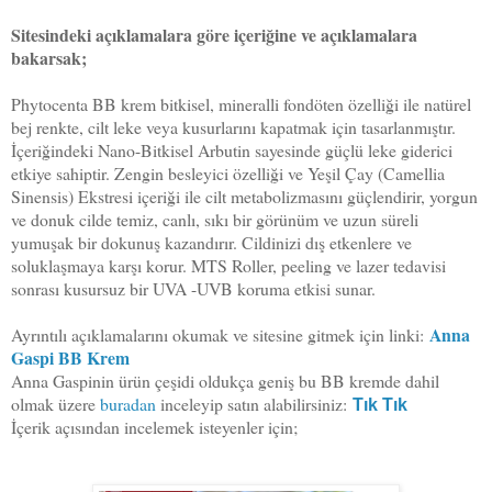
Sitesindeki açıklamalara göre içeriğine ve açıklamalara
bakarsak;
Phytocenta BB krem bitkisel, mineralli fondöten özelliği ile natürel
bej renkte, cilt leke veya kusurlarını kapatmak için tasarlanmıştır.
İçeriğindeki Nano-Bitkisel Arbutin sayesinde güçlü leke giderici
etkiye sahiptir. Zengin besleyici özelliği ve Yeşil Çay (Camellia
Sinensis) Ekstresi içeriği ile cilt metabolizmasını güçlendirir, yorgun
ve donuk cilde temiz, canlı, sıkı bir görünüm ve uzun süreli
yumuşak bir dokunuş kazandırır. Cildinizi dış etkenlere ve
soluklaşmaya karşı korur. MTS Roller, peeling ve lazer tedavisi
sonrası kusursuz bir UVA -UVB koruma etkisi sunar.
Anna
Ayrıntılı açıklamalarını okumak ve sitesine gitmek için linki:
Gaspi BB Krem
Anna Gaspinin ürün çeşidi oldukça geniş bu BB kremde dahil
olmak üzere
buradan
inceleyip satın alabilirsiniz:
Tık Tık
İçerik açısından incelemek isteyenler için;