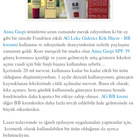
Anna Gaspi
ürünlerini uzun zamandır merak ediyordum ki bir ay
gibi bir süredir Fondöten etkili
AG Leke Giderici Kök Hücre - BB
kremini
kullanma ve nihayetinde deneyimlerimi sizlerle paylaşma
zamanım geldi. Kore menşeili bir marka olan
Anna Gaspi SPF 39
güneş koruması içerdiği ve yazın gelmesiyle artış gösteren lekeleri
açma vaadi için bile başlı başına kullanılma sebebi....
İçerisinde 20 ml mevcut, kullanana kadar bu kadar etkili bir ürün
olduğunu düşünmüyordum. 1 aydır düzenli kullanıyorum, güneşten
kaynaklanan lekelerimde ciddi açılmalar mevcut. Buna ek olarak;
leke açması, hem günlük kullanımda güneşten koruması hemde
fondötenden daha kapatıcı bir etkiye sahip olması
AG BB kremi
diğer BB kremlerden daha fazla tercih edilebilir hale gelmesinde en
büyük etkenlerden.
Lazer tedavisinde ve iğneli epilasyon uygulamaları yaptıranlar için,
kozmetik olarak kullanılabilen bir ürün olduğunu da ayrıca
belirtmeliyim.