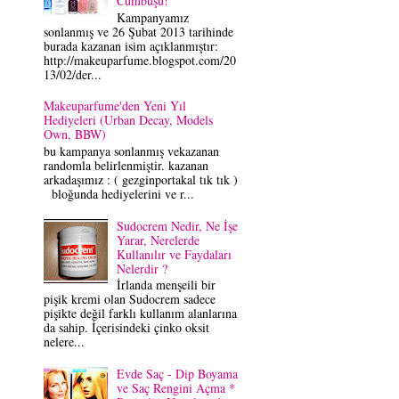
Cümbüşü!
Kampanyamız
sonlanmış ve 26 Şubat 2013 tarihinde
burada kazanan isim açıklanmıştır:
http://makeuparfume.blogspot.com/20
13/02/der...
Makeuparfume'den Yeni Yıl
Hediyeleri (Urban Decay, Models
Own, BBW)
bu kampanya sonlanmış vekazanan
randomla belirlenmiştir. kazanan
arkadaşımız : ( gezginportakal tık tık )
bloğunda hediyelerini ve r...
Sudocrem Nedir, Ne İşe
Yarar, Nerelerde
Kullanılır ve Faydaları
Nelerdir ?
İrlanda menşeili bir
pişik kremi olan Sudocrem sadece
pişikte değil farklı kullanım alanlarına
da sahip. İçerisindeki çinko oksit
nelere...
Evde Saç - Dip Boyama
ve Saç Rengini Açma *