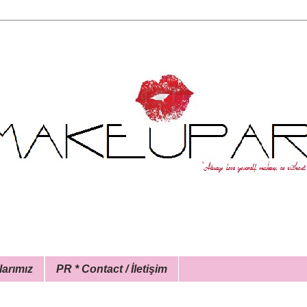
larımız
PR * Contact / İletişim