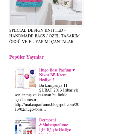
SPECİAL DESİGN KNİTTED -
HANDMADE BAGS / ÖZEL TASARİM
ÖRGÜ VE EL YAPIMI ÇANTALAR
Popüler Yayınlar
Hugo Boss Parfüm ♥
Nivea BB Krem
Hediye!!!-
Bu kampanya 11
ŞUBAT 2013 İtibariyle
sonlanmış ve kazanan bu linkle
açıklanmıştır:
http://makeuparfume.blogspot.com/20
13/02/hugo-boss...
Dermostil
&Makeuparfume
İşbirliğiyle Hediye