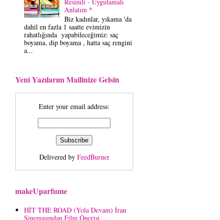
Resimli - Uygulamalı
Anlatım *
Biz kadınlar, yıkama 'da
dahil en fazla 1 saatte evimizin
rahatlığında yapabileceğimiz: saç
boyama, dip boyama , hatta saç rengini
a...
Yeni Yazılarım Mailinize Gelsin
Enter your email address:
Delivered by
FeedBurner
makeUparfume
HİT THE ROAD (Yola Devam) İran
Sinemasından Film Önerisi