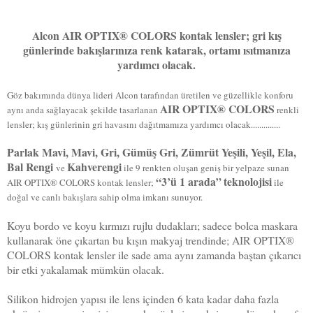
Alcon AIR OPTIX® COLORS kontak lensler; gri kış
günlerinde bakışlarınıza renk katarak, ortamı ısıtmanıza
yardımcı olacak.
Göz bakımında dünya lideri Alcon tarafından üretilen ve güzellikle konforu
AIR OPTIX® COLORS
aynı anda sağlayacak şekilde tasarlanan
renkli
lensler; kış günlerinin gri havasını dağıtmamıza yardımcı olacak..............
Parlak Mavi, Mavi, Gri, Gümüş Gri, Zümrüt Yeşili, Yeşil, Ela,
Bal Rengi
Kahverengi
ve
ile 9 renkten oluşan geniş bir yelpaze sunan
“3’ü 1 arada”
teknolojisi
AIR OPTIX® COLORS kontak lensler;
ile
doğal ve canlı bakışlara sahip olma imkanı sunuyor.
Koyu bordo ve koyu kırmızı rujlu dudakları; sadece bolca maskara
kullanarak öne çıkartan bu kışın makyaj trendinde; AIR OPTIX®
COLORS kontak lensler ile sade ama aynı zamanda baştan çıkarıcı
bir etki yakalamak mümkün olacak.
Silikon hidrojen yapısı ile lens içinden 6 kata kadar daha fazla