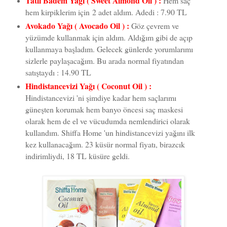
Tatlı Badem Yağı ( Sweet Almond Oil ) :
Hem saç
hem kirpiklerim için 2 adet aldım. Adedi : 7.90 TL
Avokado Yağı ( Avocado Oil ) :
Göz çevrem ve
yüzümde kullanmak için aldım. Aldığım gibi de açıp
kullanmaya başladım. Gelecek günlerde yorumlarımı
sizlerle paylaşacağım. Bu arada normal fiyatından
satıştaydı : 14.90 TL
Hindistancevizi Yağı ( Coconut Oil ) :
Hindistancevizi 'ni şimdiye kadar hem saçlarımı
güneşten korumak hem banyo öncesi saç maskesi
olarak hem de el ve vücudumda nemlendirici olarak
kullandım. Shiffa Home 'un hindistancevizi yağını ilk
kez kullanacağım. 23 küsür normal fiyatı, birazcık
indirimliydi, 18 TL küsüre geldi.