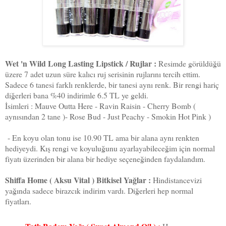
Wet 'n Wild Long Lasting Lipstick / Rujlar :
Resimde görüldüğü
üzere 7 adet uzun süre kalıcı ruj serisinin rujlarını tercih ettim.
Sadece 6 tanesi farklı renklerde, bir tanesi aynı renk. Bir rengi hariç
diğerleri bana %40 indirimle 6.5 TL ye geldi.
İsimleri : Mauve Outta Here - Ravin Raisin - Cherry Bomb (
aynısından 2 tane )- Rose Bud - Just Peachy - Smokin Hot Pink )
- En koyu olan tonu ise 10.90 TL ama bir alana aynı renkten
hediyeydi. Kış rengi ve koyuluğunu ayarlayabileceğim için normal
fiyatı üzerinden bir alana bir hediye seçeneğinden faydalandım.
Shiffa Home ( Aksu Vital ) Bitkisel Yağlar :
Hindistancevizi
yağında sadece birazcık indirim vardı. Diğerleri hep normal
fiyatları.