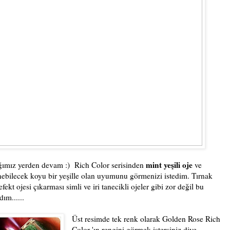
mint yeşili oje
ğımız yerden devam :) Rich Color serisinden
ve
ebilecek koyu bir yeşille olan uyumunu görmenizi istedim. Tırnak
ekt ojesi çıkarması simli ve iri tanecikli ojeler gibi zor değil bu
ım......
Üst resimde tek renk olarak Golden Rose Rich
Color 'ın rengini görmek istersiniz diye