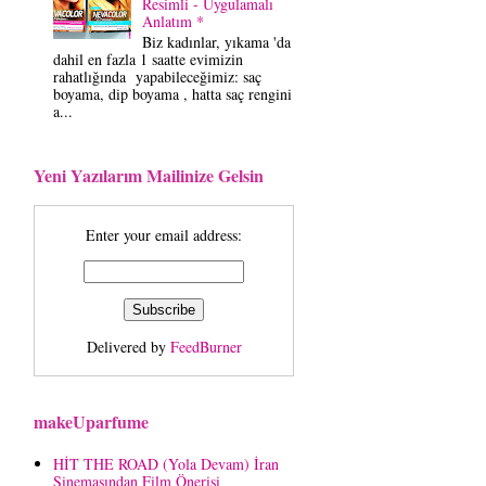
Resimli - Uygulamalı
Anlatım *
Biz kadınlar, yıkama 'da
dahil en fazla 1 saatte evimizin
rahatlığında yapabileceğimiz: saç
boyama, dip boyama , hatta saç rengini
a...
Yeni Yazılarım Mailinize Gelsin
Enter your email address:
Delivered by
FeedBurner
makeUparfume
HİT THE ROAD (Yola Devam) İran
Sinemasından Film Önerisi