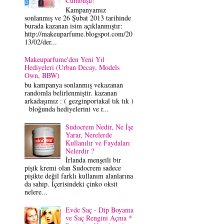
Cümbüşü!
Kampanyamız
sonlanmış ve 26 Şubat 2013 tarihinde
burada kazanan isim açıklanmıştır:
http://makeuparfume.blogspot.com/20
13/02/der...
Makeuparfume'den Yeni Yıl
Hediyeleri (Urban Decay, Models
Own, BBW)
bu kampanya sonlanmış vekazanan
randomla belirlenmiştir. kazanan
arkadaşımız : ( gezginportakal tık tık )
bloğunda hediyelerini ve r...
Sudocrem Nedir, Ne İşe
Yarar, Nerelerde
Kullanılır ve Faydaları
Nelerdir ?
İrlanda menşeili bir
pişik kremi olan Sudocrem sadece
pişikte değil farklı kullanım alanlarına
da sahip. İçerisindeki çinko oksit
nelere...
Evde Saç - Dip Boyama
ve Saç Rengini Açma *