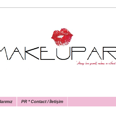
larımız
PR * Contact / İletişim