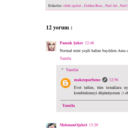
Etiketler:
efekt ojeleri
,
Golden Rose
,
Nail Art
,
Nail 
12 yorum :
Pamuk Şeker
12:48
Normal mint yeşili haline bayıldım.Ama c
Yanıtla
Yanıtlar
makeuparfume
12:56
Evet tatlım, tüm tırnaklara uy
kombinlemeyi düşünüyorum :) obj
Yanıtla
MelonunOjeleri
13:20