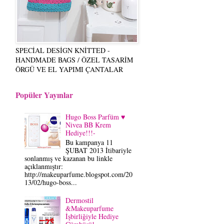
SPECİAL DESİGN KNİTTED -
HANDMADE BAGS / ÖZEL TASARİM
ÖRGÜ VE EL YAPIMI ÇANTALAR
Popüler Yayınlar
Hugo Boss Parfüm ♥
Nivea BB Krem
Hediye!!!-
Bu kampanya 11
ŞUBAT 2013 İtibariyle
sonlanmış ve kazanan bu linkle
açıklanmıştır:
http://makeuparfume.blogspot.com/20
13/02/hugo-boss...
Dermostil
&Makeuparfume
İşbirliğiyle Hediye